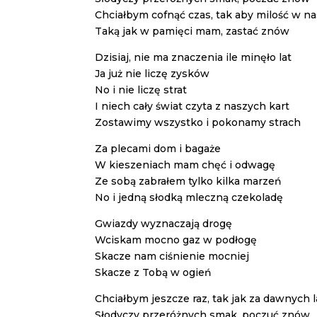
Chciałbym cofnąć czas, tak aby milość w na
Taką jak w pamięci mam, zastać znów
Dzisiaj, nie ma znaczenia ile minęło lat
Ja już nie liczę zysków
No i nie liczę strat
I niech cały świat czyta z naszych kart
Zostawimy wszystko i pokonamy strach
Za plecami dom i bagaże
W kieszeniach mam chęć i odwagę
Ze sobą zabrałem tylko kilka marzeń
No i jedną słodką mleczną czekoladę
Gwiazdy wyznaczają drogę
Wciskam mocno gaz w podłogę
Skacze nam ciśnienie mocniej
Skacze z Tobą w ogień
Chciałbym jeszcze raz, tak jak za dawnych l
Słodyczy przeróżnych smak, poczuć znów