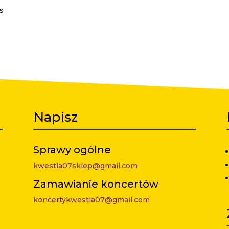
s
Napisz
Sprawy ogólne
kwestia07sklep@gmail.com
Zamawianie koncertów
koncertykwestia07@gmail.com