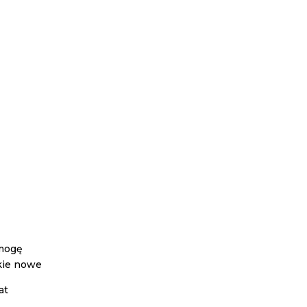
 mogę
kie nowe
at